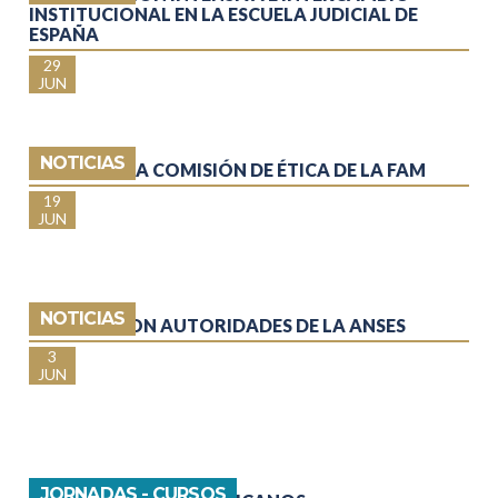
INSTITUCIONAL EN LA ESCUELA JUDICIAL DE
ESPAÑA
29
JUN
NOTICIAS
SE FORMÓ LA COMISIÓN DE ÉTICA DE LA FAM
19
JUN
NOTICIAS
REUNIÓN CON AUTORIDADES DE LA ANSES
3
JUN
JORNADAS - CURSOS