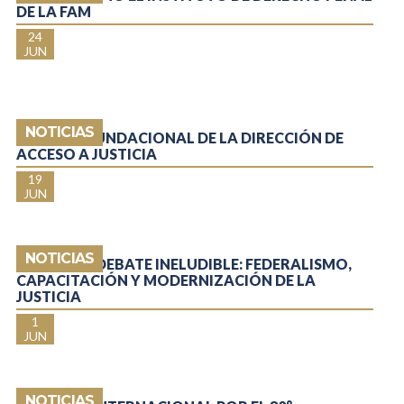
DE LA FAM
24
JUN
NOTICIAS
REUNIÓN FUNDACIONAL DE LA DIRECCIÓN DE
ACCESO A JUSTICIA
19
JUN
NOTICIAS
EJES DE UN DEBATE INELUDIBLE: FEDERALISMO,
CAPACITACIÓN Y MODERNIZACIÓN DE LA
JUSTICIA
1
JUN
NOTICIAS