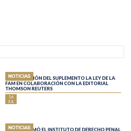
NOTICIAS
NUEVA EDICIÓN DEL SUPLEMENTO LA LEY DE LA
FAM EN COLABORACIÓN CON LA EDITORIAL
THOMSON REUTERS
16
JUL
NOTICIAS
SE CONFORMÓ EL INSTITUTO DE DERECHO PENAL