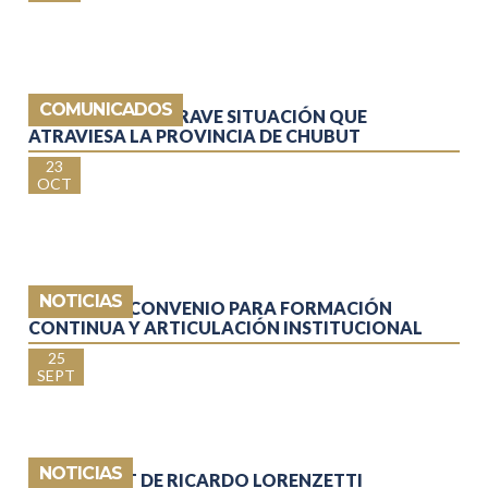
COMUNICADOS
COMUNICADO: GRAVE SITUACIÓN QUE
ATRAVIESA LA PROVINCIA DE CHUBUT
23
OCT
NOTICIAS
TUCUMÁN: CONVENIO PARA FORMACIÓN
CONTINUA Y ARTICULACIÓN INSTITUCIONAL
25
SEPT
NOTICIAS
EL PODCAST DE RICARDO LORENZETTI