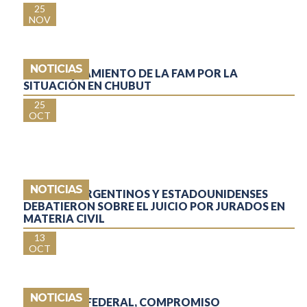
25
NOV
NOTICIAS
PRONUNCIAMIENTO DE LA FAM POR LA
SITUACIÓN EN CHUBUT
25
OCT
NOTICIAS
JURISTAS ARGENTINOS Y ESTADOUNIDENSES
DEBATIERON SOBRE EL JUICIO POR JURADOS EN
MATERIA CIVIL
13
OCT
NOTICIAS
PRESENCIA FEDERAL, COMPROMISO