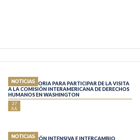
NOTICIAS
CONVOCATORIA PARA PARTICIPAR DE LA VISITA
A LA COMISIÓN INTERAMERICANA DE DERECHOS
HUMANOS EN WASHINGTON
27
JUL
NOTICIAS
CAPACITACIÓN INTENSIVA E INTERCAMBIO