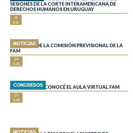
SESIONES DE LA CORTE INTERAMERICANA DE
DERECHOS HUMANOS EN URUGUAY
8
JUL
NOTICIAS
CREACIÓN DE LA COMISIÓN PREVISIONAL DE LA
FAM
24
JUN
CONGRESOS
REGISTRATE Y CONOCÉ EL AULA VIRTUAL FAM
19
JUN
NOTICIAS