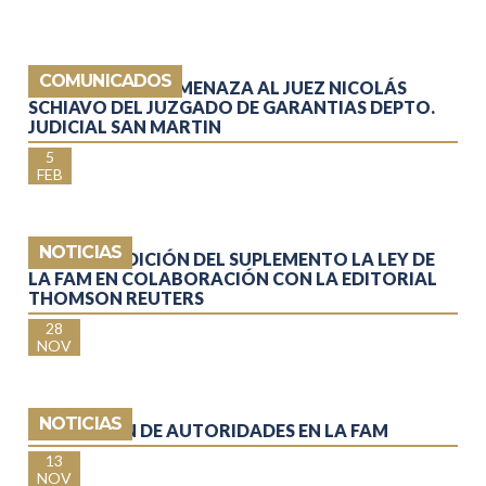
COMUNICADOS
COMUNICADO: AMENAZA AL JUEZ NICOLÁS
SCHIAVO DEL JUZGADO DE GARANTIAS DEPTO.
JUDICIAL SAN MARTIN
5
FEB
NOTICIAS
SEGUNDA EDICIÓN DEL SUPLEMENTO LA LEY DE
LA FAM EN COLABORACIÓN CON LA EDITORIAL
THOMSON REUTERS
28
NOV
NOTICIAS
REELECCIÓN DE AUTORIDADES EN LA FAM
13
NOV