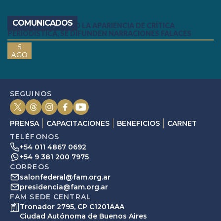
COMUNICADOS
COMUNICADO: BAJO LA APARIENCIA DE CRÍTICA
PERIODÍSTICA, SE DIFUNDEN NARRACIONES FALACES
5
AGO
SEGUINOS
PRENSA
CAPACITACIONES
BENEFICIOS
CARNET
TELÉFONOS
+54 011 4867 0692
+54 9 381 200 7975
CORREOS
salonfederal@fam.org.ar
presidencia@fam.org.ar
FAM SEDE CENTRAL
Tronador 2795, CP C1201AAA
Ciudad Autónoma de Buenos Aires