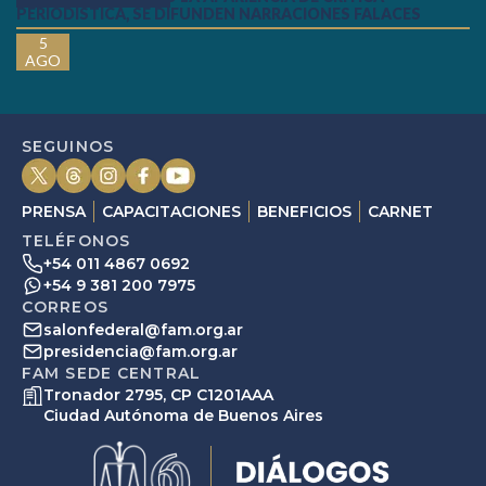
PERIODÍSTICA, SE DIFUNDEN NARRACIONES FALACES
5
AGO
SEGUINOS
PRENSA
CAPACITACIONES
BENEFICIOS
CARNET
TELÉFONOS
+54 011 4867 0692
+54 9 381 200 7975
CORREOS
salonfederal@fam.org.ar
presidencia@fam.org.ar
FAM SEDE CENTRAL
Tronador 2795, CP C1201AAA
Ciudad Autónoma de Buenos Aires