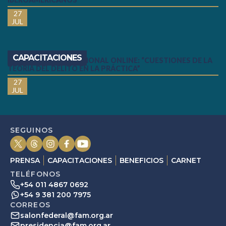
27
JUL
CAPACITACIONES
SEMINARIO INTERNACIONAL ONLINE: “CUESTIONES DE LA
TEORÍA DEL DELITO EN LA PRÁCTICA”
27
JUL
SEGUINOS
PRENSA
CAPACITACIONES
BENEFICIOS
CARNET
TELÉFONOS
+54 011 4867 0692
+54 9 381 200 7975
CORREOS
salonfederal@fam.org.ar
presidencia@fam.org.ar