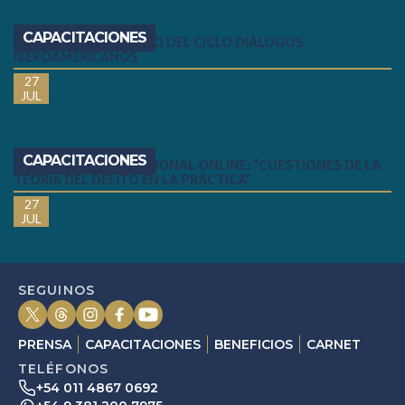
CAPACITACIONES
SEGUNDO ENCUENTRO DEL CICLO DIÁLOGOS
IBEROAMERICANOS
27
JUL
CAPACITACIONES
SEMINARIO INTERNACIONAL ONLINE: “CUESTIONES DE LA
TEORÍA DEL DELITO EN LA PRÁCTICA”
27
JUL
SEGUINOS
PRENSA
CAPACITACIONES
BENEFICIOS
CARNET
TELÉFONOS
+54 011 4867 0692